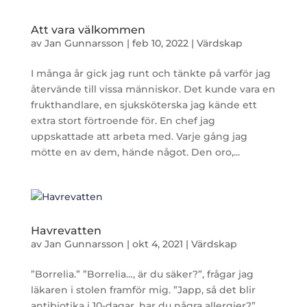
Att vara välkommen
av
Jan Gunnarsson
|
feb 10, 2022
|
Värdskap
I många år gick jag runt och tänkte på varför jag
återvände till vissa människor. Det kunde vara en
frukthandlare, en sjuksköterska jag kände ett
extra stort förtroende för. En chef jag
uppskattade att arbeta med. Varje gång jag
mötte en av dem, hände något. Den oro,...
Havrevatten
av
Jan Gunnarsson
|
okt 4, 2021
|
Värdskap
”Borrelia.” ”Borrelia…, är du säker?”, frågar jag
läkaren i stolen framför mig. ”Japp, så det blir
antibiotika i 10-dagar, har du några allergier?”